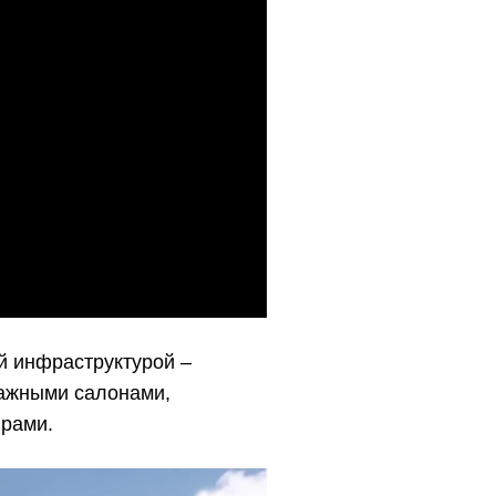
й инфраструктурой –
сажными салонами,
ирами.