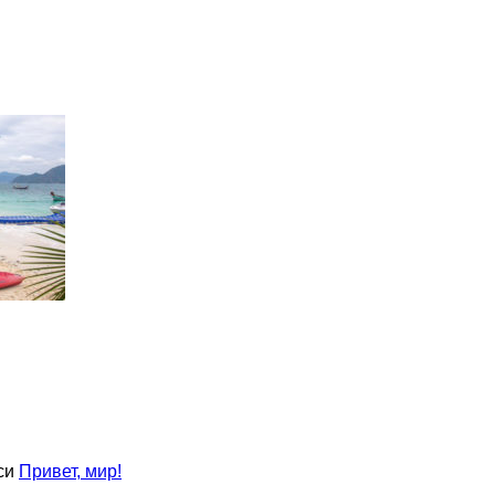
си
Привет, мир!