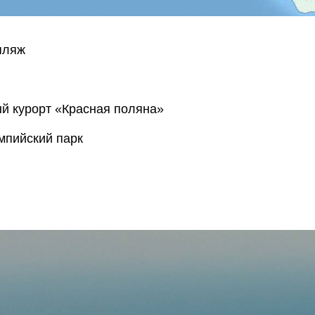
пляж
й курорт
«Красная поляна»
мпийский парк