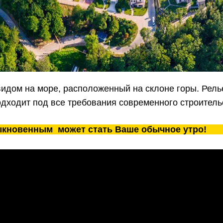
видом на море, расположенный на склоне горы. Рель
дходит под все требования современного строитель
быкновенным
может стать Ваше обычное утро!